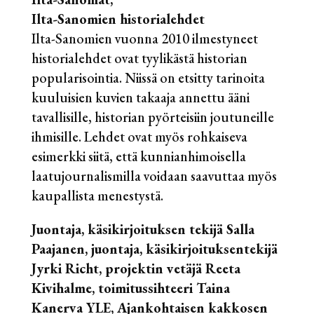
Ilta-Sanomien historialehdet
Ilta-Sanomien vuonna 2010 ilmestyneet
historialehdet ovat tyylikästä historian
popularisointia. Niissä on etsitty tarinoita
kuuluisien kuvien takaaja annettu ääni
tavallisille, historian pyörteisiin joutuneille
ihmisille. Lehdet ovat myös rohkaiseva
esimerkki siitä, että kunnianhimoisella
laatujournalismilla voidaan saavuttaa myös
kaupallista menestystä.
Juontaja, käsikirjoituksen tekijä Salla
Paajanen, juontaja, käsikirjoituksentekijä
Jyrki Richt, projektin vetäjä Reeta
Kivihalme, toimitussihteeri Taina
Kanerva YLE, Ajankohtaisen kakkosen