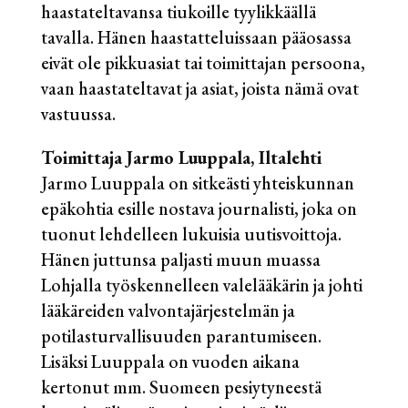
haastateltavansa tiukoille tyylikkäällä
tavalla. Hänen haastatteluissaan pääosassa
eivät ole pikkuasiat tai toimittajan persoona,
vaan haastateltavat ja asiat, joista nämä ovat
vastuussa.
Toimittaja Jarmo Luuppala, Iltalehti
Jarmo Luuppala on sitkeästi yhteiskunnan
epäkohtia esille nostava journalisti, joka on
tuonut lehdelleen lukuisia uutisvoittoja.
Hänen juttunsa paljasti muun muassa
Lohjalla työskennelleen valelääkärin ja johti
lääkäreiden valvontajärjestelmän ja
potilasturvallisuuden parantumiseen.
Lisäksi Luuppala on vuoden aikana
kertonut mm. Suomeen pesiytyneestä