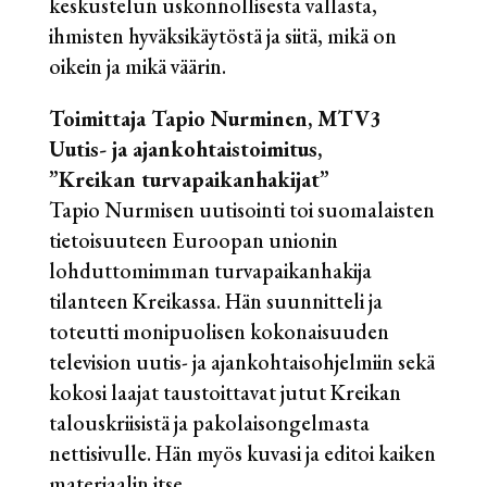
keskustelun uskonnollisesta vallasta,
ihmisten hyväksikäytöstä ja siitä, mikä on
oikein ja mikä väärin.
Toimittaja Tapio Nurminen, MTV3
Uutis- ja ajankohtaistoimitus,
”Kreikan turvapaikanhakijat”
Tapio Nurmisen uutisointi toi suomalaisten
tietoisuuteen Euroopan unionin
lohduttomimman turvapaikanhakija
tilanteen Kreikassa. Hän suunnitteli ja
toteutti monipuolisen kokonaisuuden
television uutis- ja ajankohtaisohjelmiin sekä
kokosi laajat taustoittavat jutut Kreikan
talouskriisistä ja pakolaisongelmasta
nettisivulle. Hän myös kuvasi ja editoi kaiken
materiaalin itse.