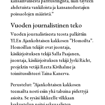
kansainvälisestä paritusringistä, liian täyteen
ahdetuista vankiloista ja kansanedustajien
poissaolojen määristä.”
Vuoden journalistinen teko
Vuoden journalistisesta teosta palkittiin
YLEn Ajankohtaisen kakkosen ”Homoilta”.
Homoillan tekijät ovat juontaja,
käsikirjoituksen tekijä Salla Paajanen,
juontaja, käsikirjoituksen tekijä Jyrki Richt,
projektin vetäjä Reeta Kivihalme ja
toimitussihteeri Taina Kanerva.
Perustelut: ”Ajankohtaisen kakkosen
teemailta nosti esiin yhä tabuina pidettyjä
asioita. Se sysäsi liikkeelle vilkkaan
keskustelun paitsi seksuaalisten