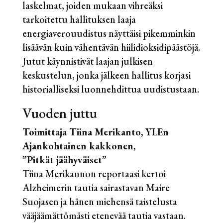
laskelmat, joiden mukaan vihreäksi
tarkoitettu hallituksen laaja
energiaverouudistus näyttäisi pikemminkin
lisäävän kuin vähentävän hiilidioksidipäästöjä.
Jutut käynnistivät laajan julkisen
keskustelun, jonka jälkeen hallitus korjasi
historialliseksi luonnehdittua uudistustaan.
Vuoden juttu
Toimittaja Tiina Merikanto, YLEn
Ajankohtainen kakkonen,
”Pitkät jäähyväiset”
Tiina Merikannon reportaasi kertoi
Alzheimerin tautia sairastavan Maire
Suojasen ja hänen miehensä taistelusta
vääjäämättömästi etenevää tautia vastaan.