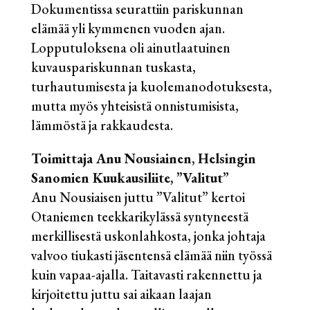
Dokumentissa seurattiin pariskunnan
elämää yli kymmenen vuoden ajan.
Lopputuloksena oli ainutlaatuinen
kuvauspariskunnan tuskasta,
turhautumisesta ja kuolemanodotuksesta,
mutta myös yhteisistä onnistumisista,
lämmöstä ja rakkaudesta.
Toimittaja Anu Nousiainen, Helsingin
Sanomien Kuukausiliite, ”Valitut”
Anu Nousiaisen juttu ”Valitut” kertoi
Otaniemen teekkarikylässä syntyneestä
merkillisestä uskonlahkosta, jonka johtaja
valvoo tiukasti jäsentensä elämää niin työssä
kuin vapaa-ajalla. Taitavasti rakennettu ja
kirjoitettu juttu sai aikaan laajan