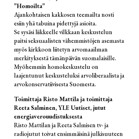
”Homoilta”
Ajankohtaisen kakkosen teemailta nosti
esiin yhä tabuina pidettyjä asioita.
Se sysäsi liikkeelle vilkkaan keskustelun
paitsi seksuaalisten vähemmistöjen asemasta
myös kirkkoon liitetyn arvomaailman
merkityksestä tämänpäivän suomalaisille.
Myöhemmin homokeskustelu on
laajentunut keskusteluksi arvoliberaalista ja
arvokonservatiivisesta Suomesta.
Toimittaja Risto Mattila ja toimittaja
Reeta Salminen, YLE Uutiset, jutut
energiaverouudistuksesta
Risto Mattilan ja Reeta Salmisen tv- ja
radiojutut toivat ensimmäisinä julkisuuteen