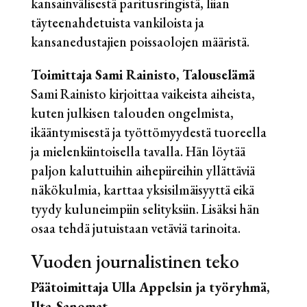
kansainvälisestä paritusringistä, liian
täyteenahdetuista vankiloista ja
kansanedustajien poissaolojen määristä.
Toimittaja Sami Rainisto, Talouselämä
Sami Rainisto kirjoittaa vaikeista aiheista,
kuten julkisen talouden ongelmista,
ikääntymisestä ja työttömyydestä tuoreella
ja mielenkiintoisella tavalla. Hän löytää
paljon kaluttuihin aihepiireihin yllättäviä
näkökulmia, karttaa yksisilmäisyyttä eikä
tyydy kuluneimpiin selityksiin. Lisäksi hän
osaa tehdä jutuistaan vetäviä tarinoita.
Vuoden journalistinen teko
Päätoimittaja Ulla Appelsin ja työryhmä,
Ilta-Sanomat,